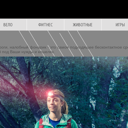
ВЕЛО
ФИТНЕС
ЖИВОТНЫЕ
ИГРЫ
ороги, налобный фонарик - это самое подходящее бесконтактное с
 под Ваши нужды и кошелек.