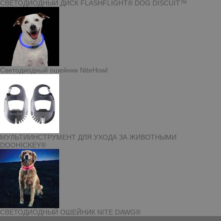
СВЕТОДИОДНЫЙ ДИСК FLASHFLIGHT® DOG DISCUIT™
Светодиодный ошейник NiteHowl
МУЛЬТИИНСТРУМЕНТ ДЛЯ УХОДА ЗА ЖИВОТНЫМИ
DOOHICKEY®
СВЕТОДИОДНЫЙ ОШЕЙНИК NITE DAWG®