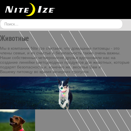
Искать...
Животные
МОБИЛЬНЫЕ
КРЕПЕЖИ
LED И АКСЕССУАРЫ
Мы в компании Nite Ize считаем, что домашние питомцы - это
члены семьи, и их счастье и безопасность также очень важны.
ВЕЛО
ФИТНЕС
ЖИВОТНЫЕ
Наши собственные четвероногие друзья вдохновили нас на
создание линейки светодиодных продуктов для животных, которые
подарят безопасность и, конечно же, веселье Вам и
ИГРЫ
ПУТЕШЕСТВИЯ
АРХИВ
Вашему питомцу во время вечерних прогулок.
TRU ZIP