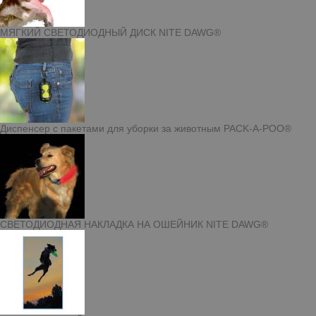
МЯГКИЙ СВЕТОДИОДНЫЙ ДИСК NITE DAWG®
Диспенсер с пакетами для уборки за животным PACK-A-POO®
СВЕТОДИОДНАЯ НАКЛАДКА НА ОШЕЙНИК NITE DAWG®